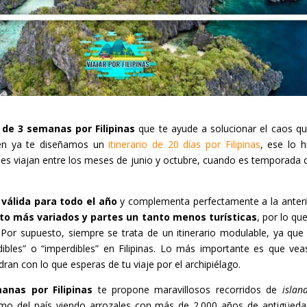
 de 3 semanas por Filipinas
que te ayude a solucionar el caos qu
bien ya te diseñamos un
itinerario de 20 días por Filipinas
, ese lo 
nes viajan entre los meses de junio y octubre, cuando es temporada de
s
válida para todo el año
y complementa perfectamente a la anteri
to más variados y partes un tanto menos turísticas
, por lo qu
 Por supuesto, siempre se trata de un itinerario modulable, ya qu
ibles” o “imperdibles” en Filipinas. Lo más importante es que vea
ran con lo que esperas de tu viaje por el archipiélago.
anas por Filipinas
te propone maravillosos recorridos de
islan
mo del país viendo arrozales con más de 2.000 años de antigüeda