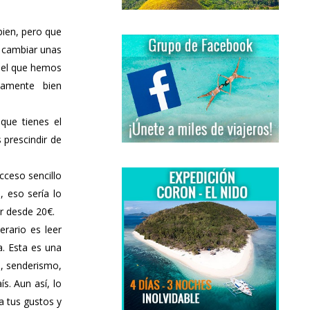
ien, pero que
s cambiar unas
n el que hemos
namente bien
que tienes el
 prescindir de
cceso sencillo
 eso sería lo
r desde 20€.
rario es leer
a. Esta es una
o, senderismo,
s. Aun así, lo
 tus gustos y