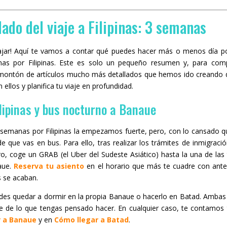
lado del viaje a Filipinas: 3 semanas
jar! Aquí te vamos a contar qué puedes hacer más o menos día po
nas por Filipinas. Este es solo un pequeño resumen y, para compl
montón de artículos mucho más detallados que hemos ido creando 
 ellos y planifica tu viaje en profundidad.
ilipinas y bus nocturno a Banaue
3 semanas por Filipinas la empezamos fuerte, pero, con lo cansado q
e que vas en bus. Para ello, tras realizar los trámites de inmigraci
ro, coge un GRAB (el Uber del Sudeste Asiático) hasta la una de las
aue.
Reserva tu asiento
en el horario que más te cuadre con ante
s se acaban.
des quedar a dormir en la propia Banaue o hacerlo en Batad. Ambas
e de lo que tengas pensado hacer. En cualquier caso, te contamos 
r a Banaue
y en
Cómo llegar a Batad
.