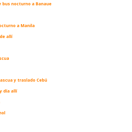
s y bus nocturno a Banaue
octurno a Manila
e allí
scua
scua y traslado Cebú
 día allí
n
hol