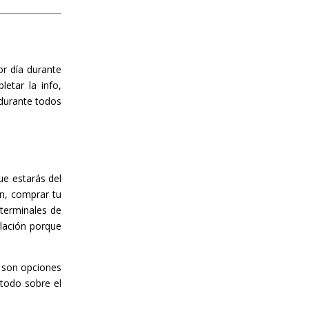
r día durante
etar la info,
durante todos
ue estarás del
ón, comprar tu
 terminales de
lación porque
 son opciones
todo sobre el