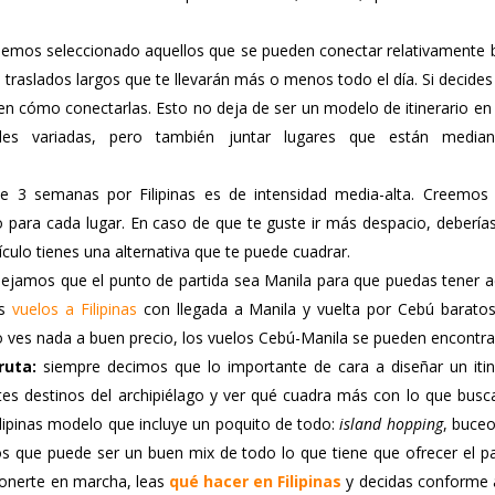
emos seleccionado aquellos que se pueden conectar relativamente b
e traslados largos que te llevarán más o menos todo el día. Si decide
bien cómo conectarlas. Esto no deja de ser un modelo de itinerario e
ades variadas, pero también juntar lugares que están media
e 3 semanas por Filipinas es de intensidad media-alta. Creemos 
para cada lugar. En caso de que te guste ir más despacio, deberías
rtículo tienes una alternativa que te puede cuadrar.
ejamos que el punto de partida sea Manila para que puedas tener a
es
vuelos a Filipinas
con llegada a Manila y vuelta por Cebú baratos,
o ves nada a buen precio, los vuelos Cebú-Manila se pueden encontra
ruta:
siempre decimos que lo importante de cara a diseñar un itine
es destinos del archipiélago y ver qué cuadra más con lo que busc
lipinas modelo que incluye un poquito de todo:
island hopping
, buce
s que puede ser un buen mix de todo lo que tiene que ofrecer el paí
ponerte en marcha, leas
qué hacer en Filipinas
y decidas conforme a