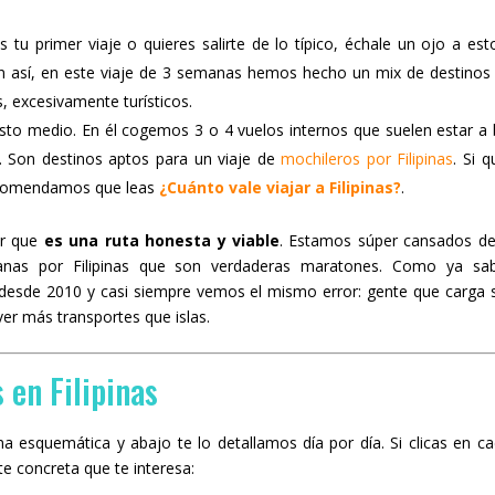
s tu primer viaje o quieres salirte de lo típico, échale un ojo a es
un así, en este viaje de 3 semanas hemos hecho un mix de destino
 excesivamente turísticos.
sto medio. En él cogemos 3 o 4 vuelos internos que suelen estar a 
. Son destinos aptos para un viaje de
mochileros por Filipinas
. Si q
recomendamos que leas
¿Cuánto vale viajar a Filipinas?
.
ar que
es una ruta honesta y viable
. Estamos súper cansados de
anas por Filipinas que son verdaderas maratones. Como ya sab
 desde 2010 y casi siempre vemos el mismo error: gente que carga su
er más transportes que islas.
 en Filipinas
a esquemática y abajo te lo detallamos día por día. Si clicas en c
te concreta que te interesa: