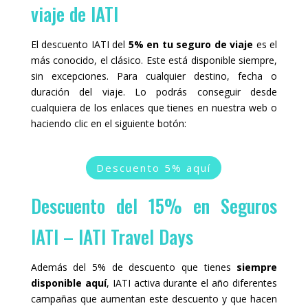
viaje de IATI
t
t
h
t
e
h
k
e
El descuento IATI del
5% en tu seguro de viaje
es el
e
k
más conocido, el clásico. Este está disponible siempre,
y
e
sin excepciones. Para cualquier destino, fecha o
b
y
o
b
duración del viaje. Lo podrás conseguir desde
a
o
cualquiera de los enlaces que tienes en nuestra web o
r
a
d
r
haciendo clic en el siguiente botón:
s
d
h
s
o
h
r
o
Descuento 5% aquí
t
r
c
t
u
c
Descuento del 15% en Seguros
t
u
s
t
IATI – IATI Travel Days
f
s
o
f
r
o
c
r
Además del 5% de descuento que tienes
siempre
h
c
disponible aquí
, IATI activa durante el año diferentes
a
h
n
a
campañas que aumentan este descuento y que hacen
g
n