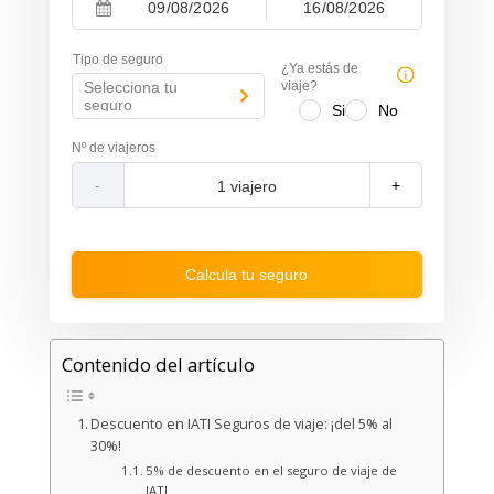
-
N
N
a
a
Tipo de seguro
v
v
¿Ya estás de
i
i
Selecciona tu
viaje?
g
g
seguro
Si
No
a
a
t
t
Nº de viajeros
e
e
f
b
-
+
o
a
r
c
w
k
a
w
r
a
Calcula tu seguro
d
r
t
d
o
t
i
o
n
i
Contenido del artículo
t
n
e
t
r
e
a
r
Descuento en IATI Seguros de viaje: ¡del 5% al
c
a
30%!
t
c
5% de descuento en el seguro de viaje de
w
t
IATI
i
w