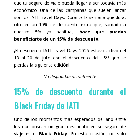
que tu seguro de viaje pueda llegar a ser todavía más
i
g
n
i
económico. Una de las campañas que suelen lanzar
g
n
son los IATI Travel Days. Durante la semana que dura,
d
g
ofrecen un 10% de descuento extra que, sumado a
a
d
t
a
nuestro 5% ya habitual,
hace que puedas
e
t
beneficiarte de un 15% de descuento
.
s
e
.
s
.
¡El descuento IATI Travel Days 2026 estuvo activo del
13 al 20 de julio con el descuento del 15%, ¡no te
pierdas la siguiente edición!
– No disponible actualmente –
15% de descuento durante el
Black Friday de IATI
Uno de los momentos más esperados del año entre
los que buscan un gran descuento en su seguro de
viaje es el
Black Friday
. En esta ocasión, no solo