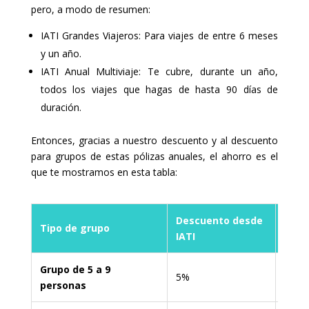
pero, a modo de resumen:
IATI Grandes Viajeros: Para viajes de entre 6 meses
y un año.
IATI Anual Multiviaje: Te cubre, durante un año,
todos los viajes que hagas de hasta 90 días de
duración.
Entonces, gracias a nuestro descuento y al descuento
para grupos de estas pólizas anuales, el ahorro es el
que te mostramos en esta tabla:
Descuento desde
Desc
Tipo de grupo
IATI
nues
Grupo de 5 a 9
5%
5% +
personas