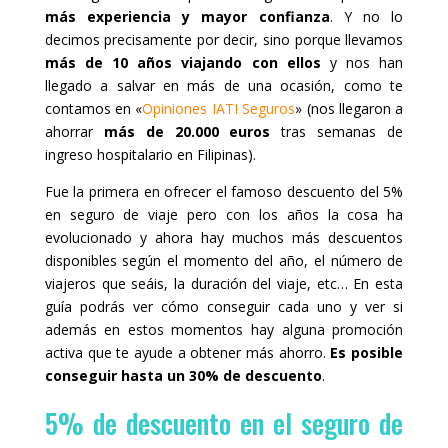
P
.
más experiencia y mayor confianza
. Y no lo
r
P
decimos precisamente por decir, sino porque llevamos
e
r
más de 10 años viajando con ellos
y nos han
s
e
s
s
llegado a salvar en más de una ocasión, como te
t
s
contamos en «
Opiniones IATI Seguros
» (nos llegaron a
h
t
e
h
ahorrar
más de 20.000 euros
tras semanas de
q
e
ingreso hospitalario en Filipinas).
u
q
e
u
Fue la primera en ofrecer el famoso descuento del 5%
s
e
t
s
en seguro de viaje pero con los años la cosa ha
i
t
evolucionado y ahora hay muchos más descuentos
o
i
n
o
disponibles según el momento del año, el número de
m
n
viajeros que seáis, la duración del viaje, etc… En esta
a
m
r
a
guía podrás ver cómo conseguir cada uno y ver si
k
r
además en estos momentos hay alguna promoción
k
k
e
k
activa que te ayude a obtener más ahorro.
Es posible
y
e
conseguir hasta un 30% de descuento
.
t
y
o
t
5% de descuento en el seguro de
g
o
e
g
t
e