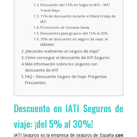
t
i
Descuento del 15% en Seguros IATI – IATI
h
t
Travel Days
t
h
15% de descuento durante el Black Friday de
h
t
IATI
e
h
Promoción de Semana Santa
c
e
Descuentos para grupos: del 15% al 20%
a
c
l
a
30% de descuento en seguro de viaje: el
e
l
MÁXIMO
n
e
¿Necesito realmente un seguro de viaje?
d
n
Cómo conseguir el descuento de IATI Seguros
a
d
r
a
Más información sobre los seguros con
a
r
descuento de IATI
n
a
FAQ – Descuento Seguro de Viaje: Preguntas
d
n
Frecuentes
s
d
e
s
l
e
e
l
c
e
Descuento en IATI Seguros de
t
c
a
t
d
a
viaje: ¡del 5% al 30%!
a
d
t
a
e
t
IATI Seguros es la empresa de seguros de España
con
.
e