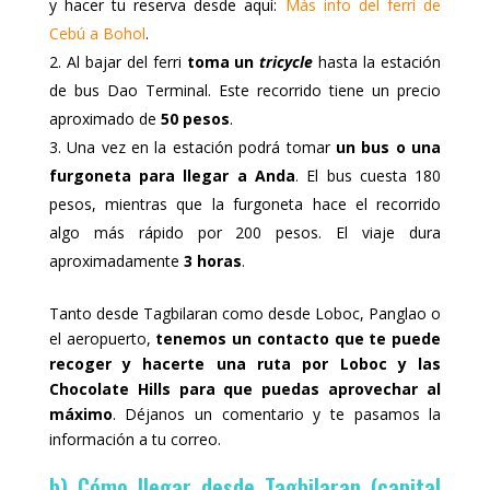
y hacer tu reserva desde aquí:
Más info del ferri de
Cebú a Bohol
.
Al bajar del ferri
toma un
tricycle
hasta la estación
de bus Dao Terminal. Este recorrido tiene un precio
aproximado de
50 pesos
.
Una vez en la estación podrá tomar
un bus o una
furgoneta para llegar a Anda
. El bus cuesta 180
pesos, mientras que la furgoneta hace el recorrido
algo más rápido por 200 pesos. El viaje dura
aproximadamente
3 horas
.
Tanto desde Tagbilaran como desde Loboc, Panglao o
el aeropuerto,
tenemos un contacto que te puede
recoger y hacerte una ruta por Loboc y las
Chocolate Hills para que puedas aprovechar al
máximo
. Déjanos un comentario y te pasamos la
información a tu correo.
b) Cómo llegar desde Tagbilaran (capital