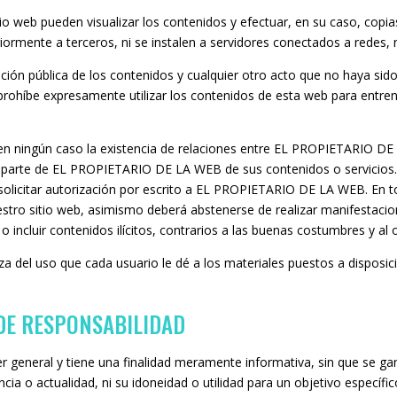
itio web pueden visualizar los contenidos y efectuar, en su caso, copi
rmente a terceros, ni se instalen a servidores conectados a redes, n
ción pública de los contenidos y cualquier otro acto que no haya sido
rohíbe expresamente utilizar los contenidos de esta web para entrenar
 en ningún caso la existencia de relaciones entre EL PROPIETARIO DE L
or parte de EL PROPIETARIO DE LA WEB de sus contenidos o servicios
olicitar autorización por escrito a EL PROPIETARIO DE LA WEB. En to
stro sitio web, asimismo deberá abstenerse de realizar manifestacion
ncluir contenidos ilícitos, contrarios a las buenas costumbres y al 
el uso que cada usuario le dé a los materiales puestos a disposició
 DE RESPONSABILIDAD
er general y tiene una finalidad meramente informativa, sin que se g
cia o actualidad, ni su idoneidad o utilidad para un objetivo específic