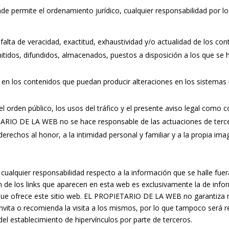
permite el ordenamiento jurídico, cualquier responsabilidad por los
 falta de veracidad, exactitud, exhaustividad y/o actualidad de los con
itidos, difundidos, almacenados, puestos a disposición a los que se h
s en los contenidos que puedan producir alteraciones en los sistema
 el orden público, los usos del tráfico y el presente aviso legal como 
ETARIO DE LA WEB no se hace responsable de las actuaciones de ter
, derechos al honor, a la intimidad personal y familiar y a la propia i
lquier responsabilidad respecto a la información que se halle fue
de los links que aparecen en esta web es exclusivamente la de inform
 que ofrece este sitio web. EL PROPIETARIO DE LA WEB no garantiza n
e, invita o recomienda la visita a los mismos, por lo que tampoco será
 establecimiento de hipervínculos por parte de terceros.