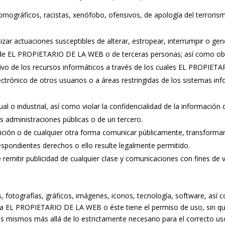
pornográficos, racistas, xenófobo, ofensivos, de apología del terrorism
ealizar actuaciones susceptibles de alterar, estropear, interrumpir o 
s de EL PROPIETARIO DE LA WEB o de terceras personas; así como obsta
vo de los recursos informáticos a través de los cuales EL PROPIETA
electrónico de otros usuarios o a áreas restringidas de los sistema
tual o industrial, así como violar la confidencialidad de la informac
as administraciones públicas o de un tercero.
sposición o de cualquier otra forma comunicar públicamente, transform
rrespondientes derechos o ello resulte legalmente permitido.
de remitir publicidad de cualquier clase y comunicaciones con fines de
 fotografías, gráficos, imágenes, iconos, tecnología, software, así 
 a EL PROPIETARIO DE LA WEB o éste tiene el permiso de uso, sin qu
s mismos más allá de lo estrictamente necesario para el correcto us