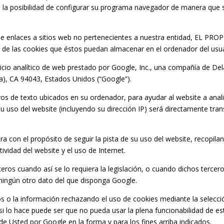
ene la posibilidad de configurar su programa navegador de manera que 
 de enlaces a sitios web no pertenecientes a nuestra entidad, EL P
 ni de las cookies que éstos puedan almacenar en el ordenador del usua
vicio analítico de web prestado por Google, Inc., una compañía de Del
a), CA 94043, Estados Unidos (“Google”).
ivos de texto ubicados en su ordenador, para ayudar al website a anali
u uso del website (incluyendo su dirección IP) será directamente tran
 con el propósito de seguir la pista de su uso del website, recopilan
ividad del website y el uso de Internet.
eros cuando así se lo requiera la legislación, o cuando dichos terce
 ningún otro dato del que disponga Google.
s o la información rechazando el uso de cookies mediante la selecci
 lo hace puede ser que no pueda usar la plena funcionabilidad de este
e Usted por Google en la forma y para los fines arriba indicados.