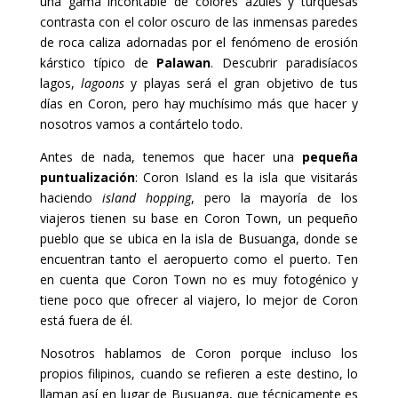
una gama incontable de colores azules y turquesas
contrasta con el color oscuro de las inmensas paredes
de roca caliza adornadas por el fenómeno de erosión
kárstico típico de
Palawan
. Descubrir paradisíacos
lagos,
lagoons
y playas será el gran objetivo de tus
días en Coron, pero hay muchísimo más que hacer y
nosotros vamos a contártelo todo.
Antes de nada, tenemos que hacer una
pequeña
puntualización
: Coron Island es la isla que visitarás
haciendo
island hopping
, pero la mayoría de los
viajeros tienen su base en Coron Town, un pequeño
pueblo que se ubica en la isla de Busuanga, donde se
encuentran tanto el aeropuerto como el puerto. Ten
en cuenta que Coron Town no es muy fotogénico y
tiene poco que ofrecer al viajero, lo mejor de Coron
está fuera de él.
Nosotros hablamos de Coron porque incluso los
propios filipinos, cuando se refieren a este destino, lo
llaman así en lugar de Busuanga, que técnicamente es