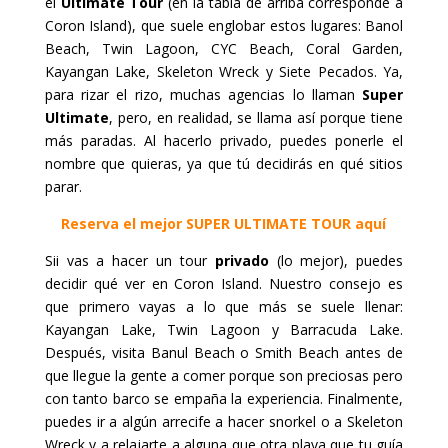
el
Ultimate Tour
(en la tabla de arriba corresponde a
Coron Island), que suele englobar estos lugares: Banol
Beach, Twin Lagoon, CYC Beach, Coral Garden,
Kayangan Lake, Skeleton Wreck y Siete Pecados. Ya,
para rizar el rizo, muchas agencias lo llaman
Super
Ultimate
, pero, en realidad, se llama así porque tiene
más paradas. Al hacerlo privado, puedes ponerle el
nombre que quieras, ya que tú decidirás en qué sitios
parar.
Reserva el mejor SUPER ULTIMATE TOUR aquí
Sii vas a hacer un tour
privado
(lo mejor), puedes
decidir qué ver en Coron Island. Nuestro consejo es
que primero vayas a lo que más se suele llenar:
Kayangan Lake, Twin Lagoon y Barracuda Lake.
Después, visita Banul Beach o Smith Beach antes de
que llegue la gente a comer porque son preciosas pero
con tanto barco se empaña la experiencia. Finalmente,
puedes ir a algún arrecife a hacer snorkel o a Skeleton
Wreck y a relajarte a alguna que otra playa que tu guía