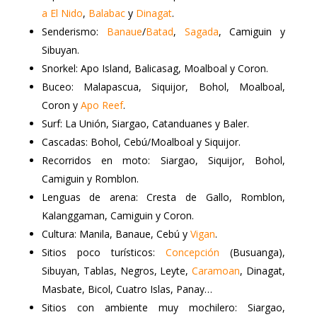
a El Nido
,
Balabac
y
Dinagat
.
Senderismo:
Banaue
/
Batad
,
Sagada
, Camiguin y
Sibuyan.
Snorkel: Apo Island, Balicasag, Moalboal y Coron.
Buceo: Malapascua, Siquijor, Bohol, Moalboal,
Coron y
Apo Reef
.
Surf: La Unión, Siargao, Catanduanes y Baler.
Cascadas: Bohol, Cebú/Moalboal y Siquijor.
Recorridos en moto: Siargao, Siquijor, Bohol,
Camiguin y Romblon.
Lenguas de arena: Cresta de Gallo, Romblon,
Kalanggaman, Camiguin y Coron.
Cultura: Manila, Banaue, Cebú y
Vigan
.
Sitios poco turísticos:
Concepción
(Busuanga),
Sibuyan, Tablas, Negros, Leyte,
Caramoan
, Dinagat,
Masbate, Bicol, Cuatro Islas, Panay…
Sitios con ambiente muy mochilero: Siargao,