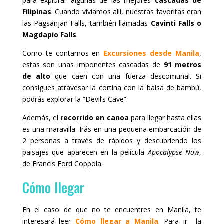
para explorar algunas de las mejores
cascadas de
Filipinas
. Cuando vivíamos allí, nuestras favoritas eran
las Pagsanjan Falls, también llamadas
Cavinti Falls o
Magdapio Falls
.
Como te contamos en
Excursiones desde Manila
,
estas son unas imponentes cascadas de
91 metros
de alto
que caen con una fuerza descomunal. Si
consigues atravesar la cortina con la balsa de bambú,
podrás explorar la “Devil’s Cave”.
Además, el
recorrido en canoa
para llegar hasta ellas
es una maravilla. Irás en una pequeña embarcación de
2 personas a través de rápidos y descubriendo los
paisajes que aparecen en la película
Apocalypse Now
,
de Francis Ford Coppola.
Cómo llegar
En el caso de que no te encuentres en Manila, te
interesará leer
Cómo llegar a Manila
. Para ir la