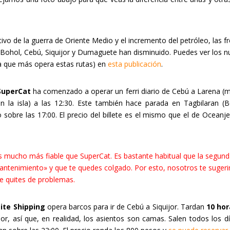
vo de la guerra de Oriente Medio y el incremento del petróleo, las f
 Bohol, Cebú, Siquijor y Dumaguete han disminuido. Puedes ver los 
la que más opera estas rutas) en
esta publicación
.
SuperCat
ha comenzado a operar un ferri diario de Cebú a Larena (
n la isla) a las 12:30. Este también hace parada en Tagbilaran (B
o sobre las 17:00. El precio del billete es el mismo que el de Oceanj
mucho más fiable que SuperCat. Es bastante habitual que la segund
mantenimiento» y que te quedes colgado. Por esto, nosotros te suger
te quites de problemas.
Lite Shipping
opera barcos para ir de Cebú a Siquijor. Tardan
10 hor
jor, así que, en realidad, los asientos son camas. Salen todos los 