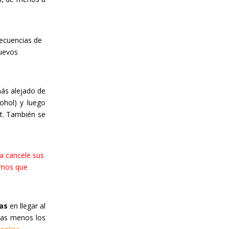
recuencias de
nuevos
más alejado de
ohol) y luego
et. También se
a cancele sus
imos que
as
en llegar al
días menos los