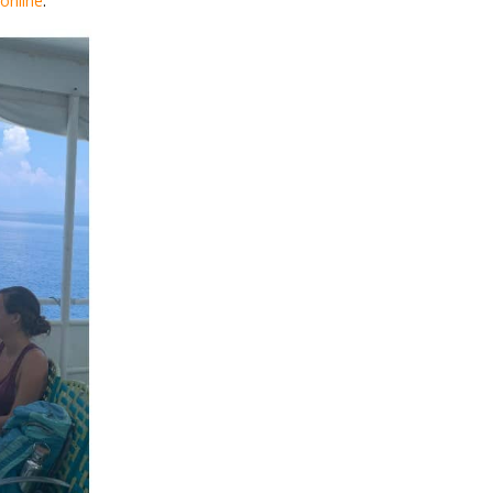
online
.