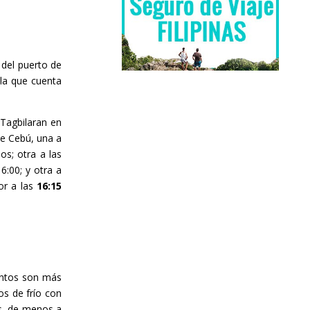
 del puerto de
la que cuenta
 Tagbilaran en
de Cebú, una a
os; otra a las
6:00; y otra a
jor a las
16:15
ientos son más
os de frío con
as, de menos a