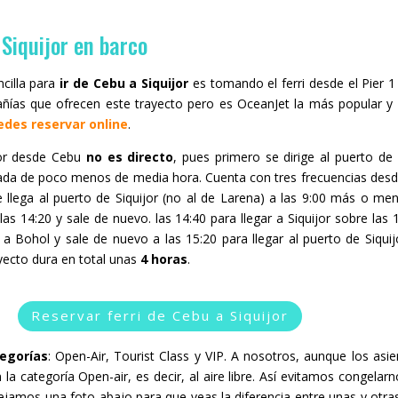
Siquijor en barco
cilla para
ir de Cebu a Siquijor
es tomando el ferri desde el Pier 1
añías que ofrecen este trayecto pero es OceanJet la más popular y 
edes reservar online
.
ijor desde Cebu
no es directo
, pues primero se dirige al puerto de
rada de poco menos de media hora. Cuenta con tres frecuencias des
llega al puerto de Siquijor (no al de Larena) a las 9:00 más o men
las 14:20 y sale de nuevo. las 14:40 para llegar a Siquijor sobre las 1
0 a Bohol y sale de nuevo a las 15:20 para llegar al puerto de Siqui
ayecto dura en total unas
4 horas
.
Reservar ferri de Cebu a Siquijor
egorías
: Open-Air, Tourist Class y VIP. A nosotros, aunque los as
la categoría Open-air, es decir, al aire libre. Así evitamos congelarn
dejamos una foto abajo para que veas la diferencia entre unas y otr