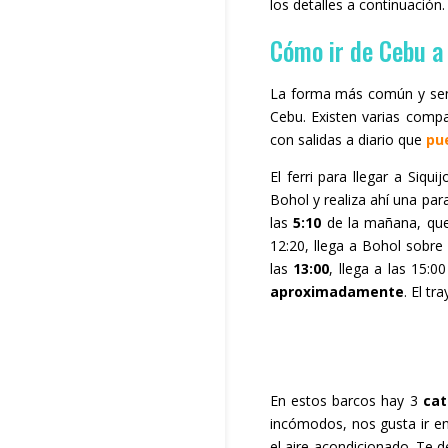
los detalles a continuación.
Cómo ir de Cebu a 
La forma más común y sen
Cebu. Existen varias comp
con salidas a diario que
pu
El ferri para llegar a Siqu
Bohol y realiza ahí una pa
las
5:10
de la mañana, que 
12:20, llega a Bohol sobre 
las
13:00
, llega a las 15:0
aproximadamente
. El tr
En estos barcos hay 3
cat
incómodos, nos gusta ir en 
el aire acondicionado. Te 