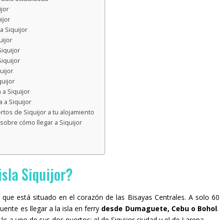
jor
ijor
 Siquijor
uijor
iquijor
iquijor
uijor
uijor
 a Siquijor
 a Siquijor
tos de Siquijor a tu alojamiento
sobre cómo llegar a Siquijor
isla Siquijor?
ya que está situado en el corazón de las Bisayas Centrales. A solo 60
ente es llegar a la isla en ferry
desde Dumaguete, Cebu o Bohol
arás a uno de sus dos puertos: el de Siquijor ciudad y el de Larena.