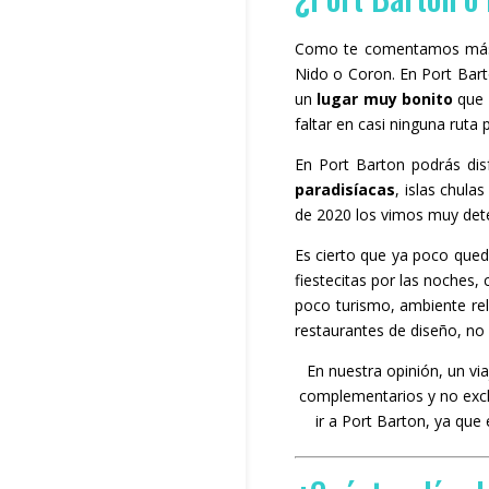
Como te comentamos más ar
Nido o Coron. En Port Bart
un
lugar muy bonito
que i
faltar en casi ninguna ruta p
En Port Barton podrás disf
paradisíacas
, islas chul
de 2020 los vimos muy deter
Es cierto que ya poco qued
fiestecitas por las noches,
poco turismo, ambiente rel
restaurantes de diseño, no s
En nuestra opinión, un vi
complementarios y no excl
ir a Port Barton, ya qu