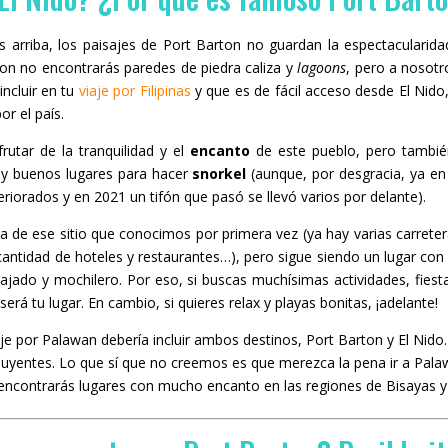
riba, los paisajes de Port Barton no guardan la espectacularidad
on no encontrarás paredes de piedra caliza y
lagoons
, pero a nosot
ncluir en tu
viaje por Filipinas
y que es de fácil acceso desde El Nido
or el país.
rutar de la tranquilidad y el
encanto
de este pueblo, pero tambi
as y buenos lugares para hacer
snorkel
(aunque, por desgracia, ya en 
iorados y en 2021 un tifón que pasó se llevó varios por delante).
a de ese sitio que conocimos por primera vez (ya hay varias carreter
 cantidad de hoteles y restaurantes…), pero sigue siendo un lugar con
ajado y mochilero. Por eso, si buscas muchísimas actividades, fiest
erá tu lugar. En cambio, si quieres relax y playas bonitas, ¡adelante!
aje por Palawan debería incluir ambos destinos, Port Barton y El Nido
uyentes. Lo que sí que no creemos es que merezca la pena ir a Pala
e encontrarás lugares con mucho encanto en las regiones de Bisayas 