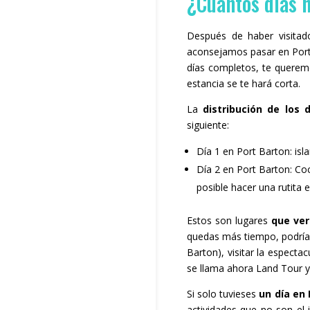
¿Cuántos días h
Después de haber visita
aconsejamos pasar en Por
días completos, te querem
estancia se te hará corta.
La
distribución de los 
siguiente:
Día 1 en Port Barton: isl
Día 2 en Port Barton: C
posible hacer una rutita 
Estos son lugares
que ver
quedas más tiempo, podrías 
Barton), visitar la espect
se llama ahora Land Tour y
Si solo tuvieses
un día en
actividades que no son el