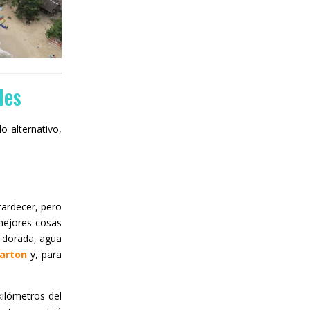
les
o alternativo,
tardecer, pero
 mejores cosas
a dorada, agua
Barton
y, para
kilómetros del