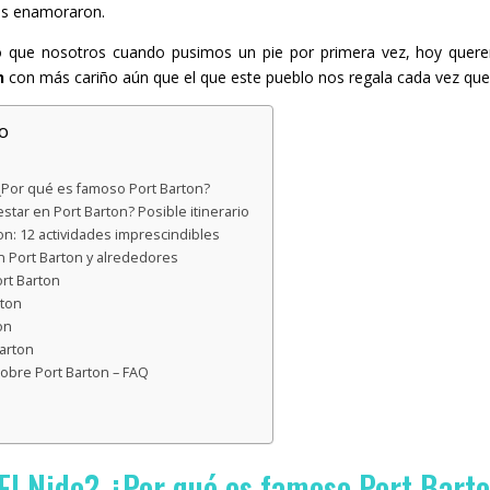
os enamoraron.
o que nosotros cuando pusimos un pie por primera vez, hoy quer
n
con más cariño aún que el que este pueblo nos regala cada vez que 
o
 ¿Por qué es famoso Port Barton?
star en Port Barton? Posible itinerario
n: 12 actividades imprescindibles
 Port Barton y alrededores
ort Barton
rton
on
arton
obre Port Barton – FAQ
 El Nido? ¿Por qué es famoso Port Bart