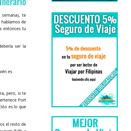
inerario
 semana), te
o hablamos de
s entonces tu
ebería ser la
ién es
a, pero, si te
pertenece Port
Esto es lo que
s el resto de
uayan Falls y