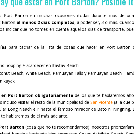
ay que estar en Port Barton? Posible it
do Port Barton en muchas ocasiones (todas durante más de una
t Barton
al menos 2 días completos
, a poder ser, 3 o más. Cuand
os indicar que no tomes en cuenta aquellos días de transporte, pue
días
para tachar de la lista de cosas que hacer en Port Barton d
and hopping + atardecer en Itaytay Beach.
oconut Beach, White Beach, Pamuayan Falls y Pamuayan Beach. Tamb
en kayak.
 en Port Barton obligatoriamente
de los que te hablaremos ahor
incluso visitar el resto de la municipalidad de
San Vicente
(a la que 
acular Long Neach e ir hasta el famoso mirador de Bato ni Ningning. 
 te hablaremos de él más adelante.
 Port Barton
(cosa que no te recomendamos), nosotros priorizaríamo
 island hopping haciendo bien temprano Coconut+White Beach, Pam