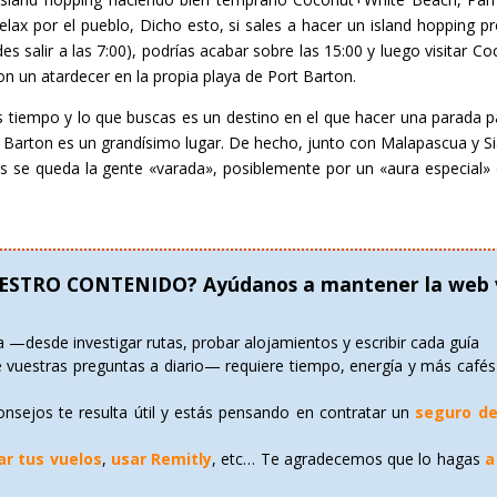
ax por el pueblo, Dicho esto, si sales a hacer un island hopping p
es salir a las 7:00), podrías acabar sobre las 15:00 y luego visitar C
n un atardecer en la propia playa de Port Barton.
s tiempo y lo que buscas es un destino en el que hacer una parada pa
rt Barton es un grandísimo lugar. De hecho, junto con Malapascua y S
ás se queda la gente «varada», posiblemente por un «aura especial
ESTRO CONTENIDO? Ayúdanos a mantener la web v
 —desde investigar rutas, probar alojamientos y escribir cada guía
e vuestras preguntas a diario— requiere tiempo, energía y más cafés
onsejos te resulta útil y estás pensando en contratar un
seguro de
ar tus vuelos
,
usar Remitly
, etc… Te agradecemos que lo hagas
a