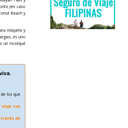
ronto (en caso
oconut Beach y
ra relajarte y
iargao, es uno
» o un noséqué
iva.
 de los que
 viaje con
 través de