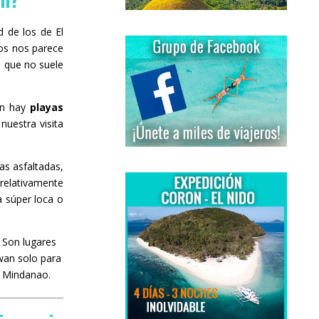
 de los de El
ros nos parece
, que no suele
én hay
playas
nuestra visita
as asfaltadas,
 relativamente
a súper loca o
. Son lugares
wan solo para
y Mindanao.