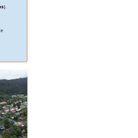
os
).
te