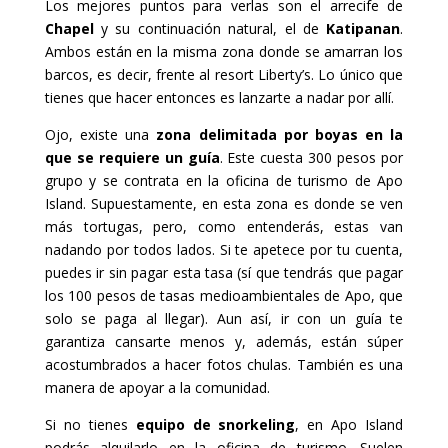
Los mejores puntos para verlas son el arrecife de
Chapel
y su continuación natural, el de
Katipanan
.
Ambos están en la misma zona donde se amarran los
barcos, es decir, frente al resort Liberty’s. Lo único que
tienes que hacer entonces es lanzarte a nadar por allí.
Ojo, existe una
zona delimitada por boyas en la
que se requiere un guía
. Este cuesta 300 pesos por
grupo y se contrata en la oficina de turismo de Apo
Island. Supuestamente, en esta zona es donde se ven
más tortugas, pero, como entenderás, estas van
nadando por todos lados. Si te apetece por tu cuenta,
puedes ir sin pagar esta tasa (sí que tendrás que pagar
los 100 pesos de tasas medioambientales de Apo, que
solo se paga al llegar). Aun así, ir con un guía te
garantiza cansarte menos y, además, están súper
acostumbrados a hacer fotos chulas. También es una
manera de apoyar a la comunidad.
Si no tienes
equipo de snorkeling
, en Apo Island
podrás alquilarlo en la oficina de turismo. Suelen