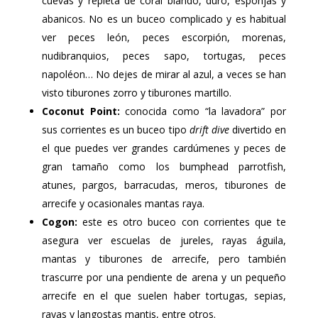
cuevas y repleta de coral blando, duro, esponjas y
abanicos. No es un buceo complicado y es habitual
ver peces león, peces escorpión, morenas,
nudibranquios, peces sapo, tortugas, peces
napoléon… No dejes de mirar al azul, a veces se han
visto tiburones zorro y tiburones martillo.
Coconut Point:
conocida como “la lavadora” por
sus corrientes es un buceo tipo
drift dive
divertido en
el que puedes ver grandes cardúmenes y peces de
gran tamaño como los bumphead parrotfish,
atunes, pargos, barracudas, meros, tiburones de
arrecife y ocasionales mantas raya.
Cogon:
este es otro buceo con corrientes que te
asegura ver escuelas de jureles, rayas águila,
mantas y tiburones de arrecife, pero también
trascurre por una pendiente de arena y un pequeño
arrecife en el que suelen haber tortugas, sepias,
rayas y langostas mantis, entre otros.