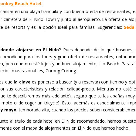
onkey Beach Hotel
.
cansar en una playa tranquila y con buena oferta de restaurantes, es 
 carretera de El Nido Town y junto al aeropuerto. La oferta de alo
 de resorts y es la opción ideal para familias. Sugerencias:
Seda 
donde alojarse en El Nido?
Pues depende de lo que busques…
 comodidad para los tours y gran oferta de restaurantes, optaríam
a, pero que no esté lejos y un buen alojamiento, Lio Beach. Para a
 precios más razonables, Corong Corong.
os que
la clave
es ponerse a buscar (y a reservar) con tiempo y opta
or sus características y relación calidad-precio. Mientras no esté
que te describiremos más adelante), seguro que te las apañas muy 
ar moto o de coger un tricycle). Esto, además es especialmente im
 y mayo
, temporada alta, cuando los precios suben considerablemen
unto al título de cada hotel en El Nido recomendado, hemos puesto 
ilmente con el mapa de alojamientos en El Nido que hemos hecho.