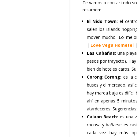
Te vamos a contar todo sob
resumen:
El Nido Town:
el centr
salen los islands hoppin
mover mucho. Lo mejor 
|
Love Vega Hometel
Las Cabañas:
una playa
pesos por trayecto). Hay
bien de hoteles caros. S
Corong Corong:
es la c
buses y el mercado, así 
hay marea baja es difícil
ahí en apenas 5 minutos
atardeceres. Sugerencias
Calaan Beach:
es una z
rocosa y bañarse es casi 
cada vez hay más opci