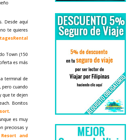
ueño
s. Desde aquí
 no te quieres
tagesRental
ido Town (150
 oferta es más
a terminal de
K, pero cuando
y que te dejen
each. Bonitos
sort
.
aunque es muy
on preciosas y
 Resort and