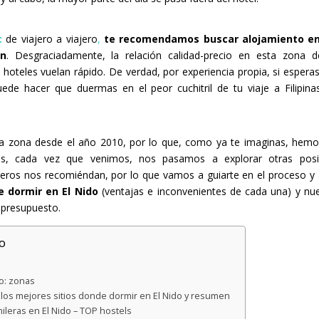
:
de viajero a viajero
,
te recomendamos buscar alojamiento en
ón
. Desgraciadamente, la relación calidad-precio en esta zona de
hoteles vuelan rápido. De verdad, por experiencia propia, si esperas
ede hacer que duermas en el peor cuchitril de tu viaje a Filipin
ta zona desde el año 2010, por lo que, como ya te imaginas, hem
s, cada vez que venimos, nos pasamos a explorar otras posib
jeros nos recomiéndan, por lo que vamos a guiarte en el proceso y 
 dormir en El Nido
(ventajas e inconvenientes de cada una) y nue
 presupuesto.
o
o: zonas
los mejores sitios donde dormir en El Nido y resumen
leras en El Nido – TOP hostels