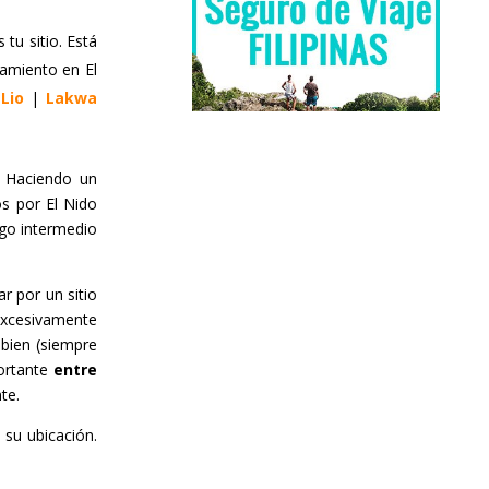
tu sitio. Está
jamiento en El
Lio
|
Lakwa
 Haciendo un
os por El Nido
lgo intermedio
r por un sitio
 excesivamente
bien (siempre
portante
entre
te.
su ubicación.