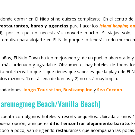
 donde dormir en El Nido si no quieres complicarte. En el centro d
estaurantes, bares y agencias
para hacer los
island hopping
en
), por lo que no necesitarás moverte mucho. Si viajas solo, 
lternativa para alojarte en El Nido porque lo tendrás todo mucho
 años, El Nido Town ha ido mejorando y, de un pueblo abarrotado y 
 más ordenado y agradable. Obviamente, hay hoteles de todos los
a hotelazos. Lo que sí que tienes que saber es que la playa de El 
dos razones: 1) está llena de barcos y 2) no está muy limpia.
ndaciones:
Inngo Tourist Inn
,
Buslkamp Inn
y
Sea Cocoon
.
Maremegmeg Beach/Vanilla Beach)
 cuenta con algunos hoteles y resorts pequeños. Ubicada a unos 
 buena opción, aunque es
difícil encontrar alojamiento barato
. E
poco a poco, van surgiendo restaurantes que acompañan las pocas