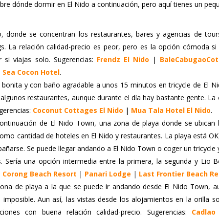
re dónde dormir en El Nido a continuación, pero aquí tienes un peq
o, donde se concentran los restaurantes, bares y agencias de tour
gs. La relación calidad-precio es peor, pero es la opción cómoda si
si viajas solo. Sugerencias:
Frendz El Nido
|
BaleCabugaoCot
|
Sea Cocon Hotel
.
 bonita y con baño agradable a unos 15 minutos en tricycle de El N
 algunos restaurantes, aunque durante el día hay bastante gente. La
ugerencias:
Coconut Cottages El Nido
|
Mua Tala Hotel El Nido
.
ontinuación de El Nido Town, una zona de playa donde se ubican l
como cantidad de hoteles en El Nido y restaurantes. La playa está O
 bañarse. Se puede llegar andando a El Nido Town o coger un tricycle 
. Sería una opción intermedia entre la primera, la segunda y Lio B
:
Corong Beach Resort
|
Panari Lodge
|
Last Frontier Beach Re
ona de playa a la que se puede ir andando desde El Nido Town, 
imposible. Aun así, las vistas desde los alojamientos en la orilla s
ones con buena relación calidad-precio. Sugerencias:
Cadlao