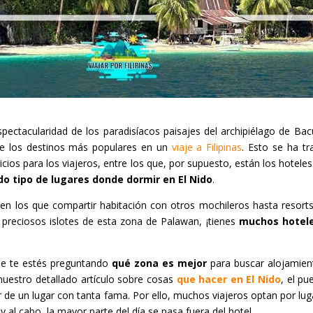
spectacularidad de los paradisíacos paisajes del archipiélago de Bac
de los destinos más populares en un
viaje a Filipinas
. Esto se ha t
cios para los viajeros, entre los que, por supuesto, están los hoteles.
do tipo de lugares donde dormir en El Nido
.
en los que compartir habitación con otros mochileros hasta resort
s preciosos islotes de esta zona de Palawan, ¡tienes
muchos hotele
ue te estés preguntando
qué zona es mejor
para buscar alojamien
nuestro
detallado artículo sobre cosas
que hacer en El Nido
, el pu
 de un lugar con tanta fama. Por ello, muchos viajeros optan por lu
n y al cabo, la mayor parte del día se pasa fuera del hotel.