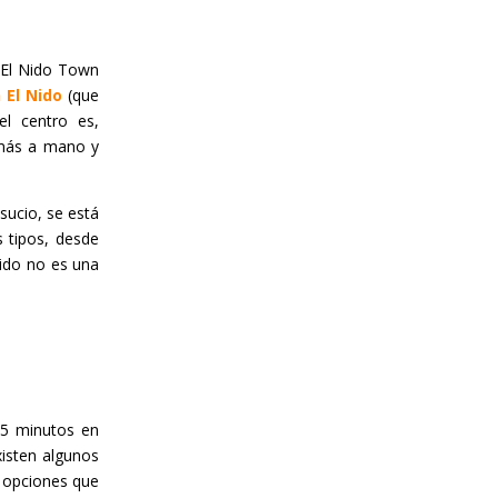
e El Nido Town
 El Nido
(que
el centro es,
 más a mano y
sucio, se está
 tipos, desde
Nido no es una
15 minutos en
xisten algunos
 opciones que