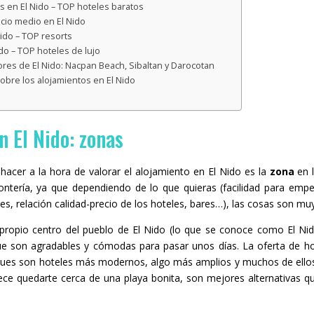
s en El Nido – TOP hoteles baratos
cio medio en El Nido
ido – TOP resorts
ido – TOP hoteles de lujo
ores de El Nido: Nacpan Beach, Sibaltan y Darocotan
obre los alojamientos en El Nido
 El Nido: zonas
hacer a la hora de valorar el alojamiento en El Nido es la
zona
en l
ntería, ya que dependiendo de lo que quieras (facilidad para empe
s, relación calidad-precio de los hoteles, bares…), las cosas son muy 
propio centro del pueblo de El Nido (lo que se conoce como El Ni
e son agradables y cómodas para pasar unos días. La oferta de hot
pues son hoteles más modernos, algo más amplios y muchos de ellos
ece quedarte cerca de una playa bonita, son mejores alternativas qu