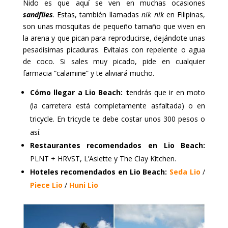
Nido es que aquí se ven en muchas ocasiones
sandflies
. Estas, también llamadas
nik nik
en Filipinas,
son unas mosquitas de pequeño tamaño que viven en
la arena y que pican para reproducirse, dejándote unas
pesadísimas picaduras. Evítalas con repelente o agua
de coco. Si sales muy picado, pide en cualquier
farmacia “calamine” y te aliviará mucho.
Cómo llegar a Lio Beach: t
endrás que ir en moto
(la carretera está completamente asfaltada) o en
tricycle. En tricycle te debe costar unos 300 pesos o
así.
Restaurantes recomendados en Lio Beach:
PLNT + HRVST, L’Asiette y The Clay Kitchen.
Hoteles recomendados en Lio Beach:
Seda Lio
/
Piece Lio
/
Huni Lio