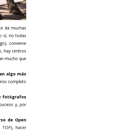
 te da muchas
o sí, no todas
go), conviene
o, hay centros
ejan mucho que
ean algo más
curso completo
de
fotógrafos
buceos y, por
rso de Open
s TOP), hacer