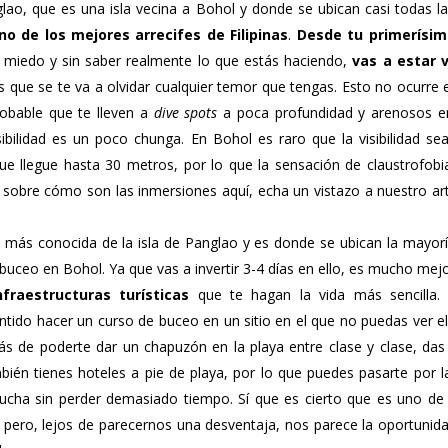
ao, que es una isla vecina a Bohol y donde se ubican casi todas l
no de los mejores arrecifes de Filipinas
.
Desde tu primerísim
miedo y sin saber realmente lo que estás haciendo,
vas a estar 
que se te va a olvidar cualquier temor que tengas. Esto no ocurre e
robable que te lleven a
dive spots
a poca profundidad y arenosos e
ibilidad es un poco chunga. En Bohol es raro que la visibilidad sea
e llegue hasta 30 metros, por lo que la sensación de claustrofobia
sobre cómo son las inmersiones aquí, echa un vistazo a nuestro art
a más conocida de la isla de Panglao y es donde se ubican la mayor
buceo en Bohol. Ya que vas a invertir 3-4 días en ello, es mucho mej
fraestructuras turísticas
que te hagan la vida más sencilla.
tido hacer un curso de buceo en un sitio en el que no puedas ver e
ás de poderte dar un chapuzón en la playa entre clase y clase, das
bién tienes hoteles a pie de playa, por lo que puedes pasarte por l
ucha sin perder demasiado tiempo. Sí que es cierto que es uno de l
, pero, lejos de parecernos una desventaja, nos parece la oportunid