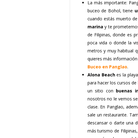
La más importante: Pangl
buceo de Bohol, tiene
u
cuando estás muerto de 
marina
y te prometemos 
de Filipinas, donde es p
poca vida o donde la vis
metros y muy habitual qu
quieres más información 
Buceo en Panglao
.
Alona Beach
es la play
para hacer los cursos de 
un sitio con
buenas in
nosotros no le vemos sen
clase. En Panglao, adem
sale un restaurante. Tam
descansar o darte una d
más turismo de Filipinas