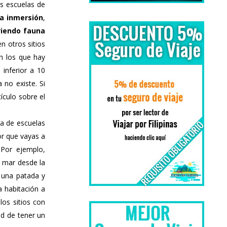
as escuelas de
a inmersión
,
viendo fauna
n otros sitios
n los que hay
 inferior a 10
 no existe. Si
ículo sobre el
ía de escuelas
or que vayas a
 Por ejemplo,
l mar desde la
 una patada y
a habitación a
os sitios con
ad de tener un