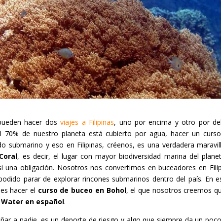
pueden hacer dos
viajes a Filipinas
, uno por encima y otro por de
 70% de nuestro planeta está cubierto por agua, hacer un curs
do submarino y eso en Filipinas, créenos, es una verdadera maravilla
Coral
, es decir, el lugar con mayor biodiversidad marina del plane
i una obligación. Nosotros nos convertimos en buceadores en Filip
ido parar de explorar rincones submarinos dentro del país. En est
es hacer el
curso de buceo en Bohol
, el que nosotros creemos qu
 Water en español
.
ñar a nadie, es un deporte de riesgo y algo que siempre da un poco