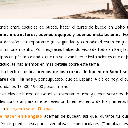
ncia entre escuelas de buceo, hacer el curso de buceo en Bohol
nos instructores, buenos equipos y buenas instalaciones
. Es
na decisión tan importante (tu seguridad y comodidad están en jue
n un buen centro. Por desgracia, habiendo visto de todo en Pangla
ipos en pésimo estado, que no se lavan bien e instalaciones que d
artículo, te hablaremos en más detalle sobre este tema.
n ha hecho que
los precios de los cursos de buceo en Bohol s
ares de Filipinas
y, por supuesto, que de España. A día de hoy, el 
onda los 18.500-19.000 pesos filipinos.
escuelas de buceo en Bohol se esmeran mucho y tienen servicios 
s contratar para que te lleves un buen recuerdo de tus primeros 
 en
Instagram sobre Filipinas
.
e hacer en Panglao
además de bucear, así que, durante tu
cu
ién te puedes escapar a ver playas espectaculares (Dumaluan e