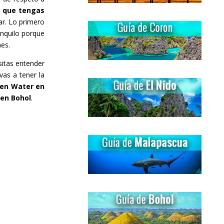
l que tengas
ar. Lo primero
anquilo porque
nes.
itas entender
vas a tener la
pen Water en
 en Bohol
.