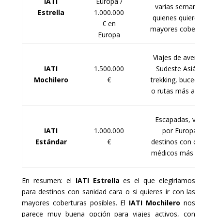
IATI
Europa /
varias semanas o
Estrella
1.000.000
quienes quieren las
€ en
mayores coberturas.
Europa
Viajes de aventura,
IATI
1.500.000
Sudeste Asiático,
Mochilero
€
trekking, buceo, surf
o rutas más activas.
Escapadas, viajes
IATI
1.000.000
por Europa o
Estándar
€
destinos con costes
médicos más bajos.
En resumen: el
IATI Estrella
es el que elegiríamos
para destinos con sanidad cara o si quieres ir con las
mayores coberturas posibles. El
IATI Mochilero
nos
parece muy buena opción para viajes activos, con