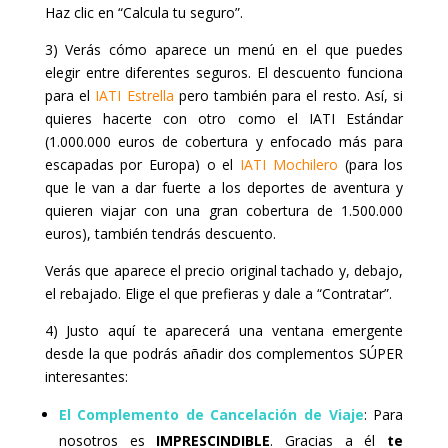
Haz clic en “Calcula tu seguro”.
r
a
a
r
n
a
3) Verás cómo aparece un menú en el que puedes
d
n
elegir entre diferentes seguros. El descuento funciona
s
d
e
s
para el
IATI Estrella
pero también para el resto. Así, si
l
e
quieres hacerte con otro como el IATI Estándar
e
l
c
e
(1.000.000 euros de cobertura y enfocado más para
t
c
escapadas por Europa) o el
IATI Mochilero
(para los
a
t
que le van a dar fuerte a los deportes de aventura y
d
a
a
d
quieren viajar con una gran cobertura de 1.500.000
t
a
euros), también tendrás descuento.
e
t
.
e
P
.
Verás que aparece el precio original tachado y, debajo,
r
P
el rebajado. Elige el que prefieras y dale a “Contratar”.
e
r
s
e
4) Justo aquí te aparecerá una ventana emergente
s
s
t
s
desde la que podrás añadir dos complementos SÚPER
h
t
interesantes:
e
h
q
e
u
q
El Complemento de Cancelación de Viaje
: Para
e
u
nosotros es
IMPRESCINDIBLE
. Gracias a él
te
s
e