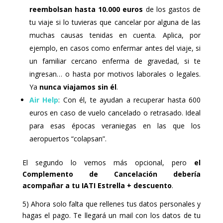
t
s
reembolsan hasta 10.000 euros
de los gastos de
i
t
tu viaje si lo tuvieras que cancelar por alguna de las
o
i
n
o
muchas causas tenidas en cuenta. Aplica, por
m
n
a
m
ejemplo, en casos como enfermar antes del viaje, si
r
a
un familiar cercano enferma de gravedad, si te
k
r
k
k
ingresan… o hasta por motivos laborales o legales.
e
k
y
e
Ya
nunca viajamos sin él
.
t
y
Air Help
: Con él, te ayudan a recuperar hasta 600
o
t
g
o
euros en caso de vuelo cancelado o retrasado. Ideal
e
g
para esas épocas veraniegas en las que los
t
e
t
t
aeropuertos “colapsan”.
h
t
e
h
k
e
El segundo lo vemos más opcional, pero
el
e
k
y
e
Complemento de Cancelación debería
b
y
acompañar a tu IATI Estrella + descuento
.
o
b
a
o
5) Ahora solo falta que rellenes tus datos personales y
r
a
d
r
hagas el pago. Te llegará un mail con los datos de tu
s
d