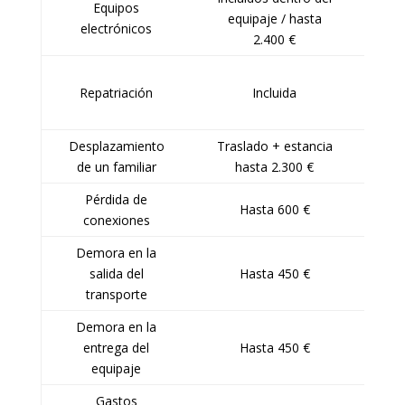
Equipos
I
equipaje / hasta
electrónicos
cáma
2.400 €
Cobe
Repatriación
Incluida
Desplazamiento
Traslado + estancia
de un familiar
hasta 2.300 €
aco
Pérdida de
Úti
Hasta 600 €
conexiones
Demora en la
A
salida del
Hasta 450 €
tra
transporte
Demora en la
Cu
entrega del
Hasta 450 €
equipaje
Gastos