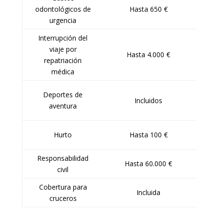
odontológicos de
Hasta 650 €
urgencia
Interrupción del
Com
viaje por
Hasta 4.000 €
si 
repatriación
médica
Cla
Deportes de
Incluidos
co
aventura
Añ
Hurto
Hasta 100 €
Responsabilidad
Cub
Hasta 60.000 €
civil
Cobertura para
In
Incluida
cruceros
cru