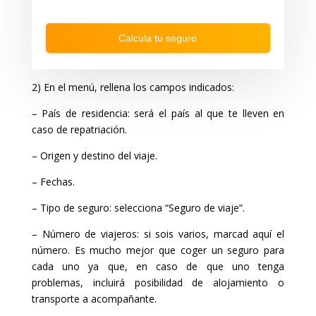
w
k
a
w
r
a
Calcula tu seguro
d
r
t
d
o
t
i
o
2) En el menú, rellena los campos indicados:
n
i
t
n
e
t
– País de residencia: será el país al que te lleven en
r
e
caso de repatriación.
a
r
c
a
– Origen y destino del viaje.
t
c
w
t
i
w
– Fechas.
t
i
h
t
– Tipo de seguro: selecciona “Seguro de viaje”.
t
h
h
t
– Número de viajeros: si sois varios, marcad aquí el
e
h
c
e
número. Es mucho mejor que coger un seguro para
a
c
cada uno ya que, en caso de que uno tenga
l
a
e
l
problemas, incluirá posibilidad de alojamiento o
n
e
transporte a acompañante.
d
n
a
d