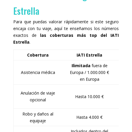
Estrella
Para que puedas valorar rápidamente si este seguro
encaja con tu viaje, aquí te enseñamos los números
exactos de
las coberturas más top del IATI
Estrella
.
Cobertura
IATI Estrella
Ilimitada
fuera de
Su 
Asistencia médica
Europa / 1.000.000 €
e
en Europa
Te
Anulación de viaje
Hasta 10.000 €
ti
opcional
Robo y daños al
Mu
Hasta 4.000 €
equipaje
Incluidos dentro del