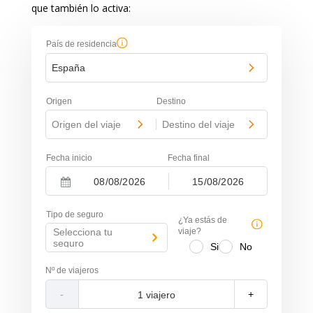
que también lo activa:
País de residencia
España
Origen
Destino
Origen del viaje
-
Destino del viaje
Fecha inicio
Fecha final
-
N
N
a
a
Tipo de seguro
v
v
¿Ya estás de
i
i
Selecciona tu
viaje?
g
g
seguro
Si
No
a
a
t
t
Nº de viajeros
e
e
f
b
-
+
o
a
r
c