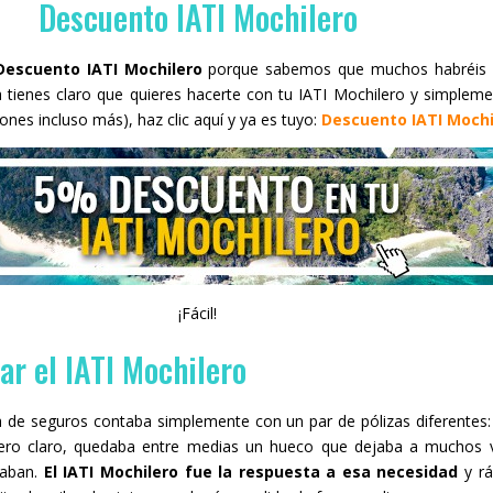
Descuento IATI Mochilero
Descuento IATI Mochilero
porque sabemos que muchos habréis l
ya tienes claro que quieres hacerte con tu IATI Mochilero y simpleme
nes incluso más), haz clic aquí y ya es tuyo:
Descuento IATI Mochi
¡Fácil!
ar el IATI Mochilero
de seguros contaba simplemente con un par de pólizas diferentes: 
ero claro, quedaba entre medias un hueco que dejaba a muchos vi
caban.
El IATI Mochilero fue la respuesta a esa necesidad
y rá