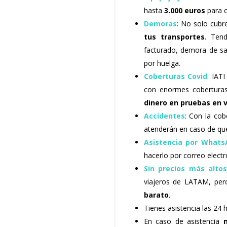
hasta
3.000 euros
para c
Demoras
: No solo cubr
tus transportes
. Ten
facturado, demora de sal
por huelga.
Coberturas Covid
: IAT
con enormes cobertura
dinero en pruebas en v
Accidentes
: Con la co
atenderán en caso de que
Asistencia por Whats
hacerlo por correo elect
Sin precios más alto
viajeros de LATAM, per
barato
.
Tienes asistencia las 24 
En caso de asistencia