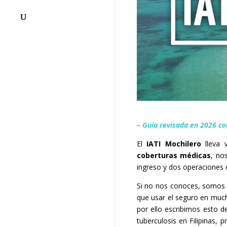
– Guía revisada en 2026 co
El
IATI Mochilero
lleva 
coberturas médicas
, no
ingreso y dos operaciones 
Si no nos conoces, somos 
que usar el seguro en muc
por ello escribimos esto d
tuberculosis en Filipinas,