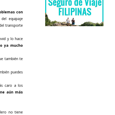
roblemas con
del equipaje
del transporte
ovid y lo hace
do ya mucho
ue también te
mbién puedes
s caro a los
one aún más
lero no tiene