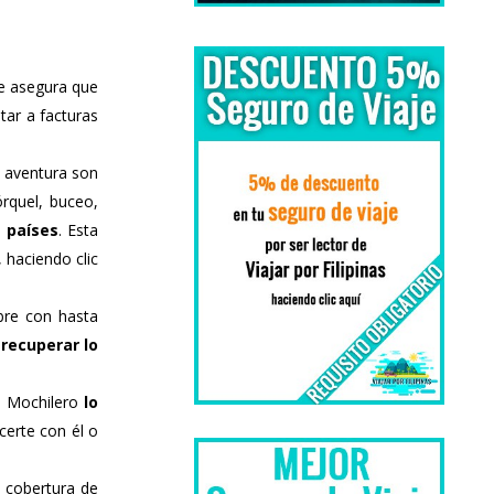
e asegura que
tar a facturas
e aventura son
quel, buceo,
 países
. Esta
 haciendo clic
bre con hasta
r
recuperar lo
TI Mochilero
lo
certe con él o
a cobertura de