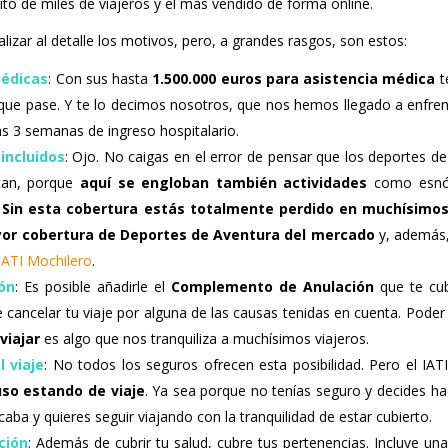
rito de miles de viajeros y el más vendido de forma online.
izar al detalle los motivos, pero, a grandes rasgos, son estos:
édicas
: Con sus hasta
1.500.000 euros para asistencia médica
t
 que pase. Y te lo decimos nosotros, que nos hemos llegado a enfren
as 3 semanas de ingreso hospitalario.
incluidos
: Ojo. No caigas en el error de pensar que los deportes d
can, porque
aquí se engloban también actividades
como esnór
.
Sin esta cobertura estás totalmente perdido en muchísimos
yor cobertura de Deportes de Aventura del mercado
y, además,
IATI Mochilero
.
ón
: Es posible añadirle el
Complemento de Anulación
que te cu
e cancelar tu viaje por alguna de las causas tenidas en cuenta. Pode
viajar
es algo que nos tranquiliza a muchísimos viajeros.
 viaje
: No todos los seguros ofrecen esta posibilidad. Pero el IA
uso estando de viaje
. Ya sea porque no tenías seguro y decides ha
caba y quieres seguir viajando con la tranquilidad de estar cubierto.
ción
: Además de cubrir tu salud, cubre tus pertenencias. Incluye un