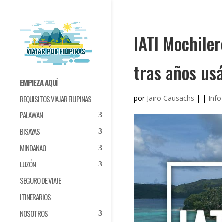
IATI Mochiler
tras años us
EMPIEZA AQUÍ
por
Jairo Gausachs
|
|
Info
REQUISITOS VIAJAR FILIPINAS
PALAWAN
BISAYAS
MINDANAO
LUZÓN
SEGURO DE VIAJE
ITINERARIOS
NOSOTROS