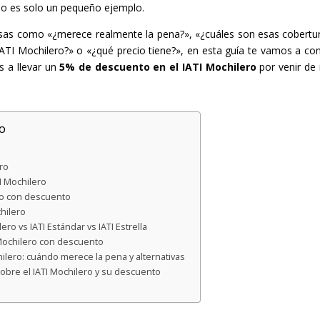
o es solo un pequeño ejemplo.
osas como «¿merece realmente la pena?», «¿cuáles son esas cobertu
IATI Mochilero?» o «¿qué precio tiene?», en esta guía te vamos a co
s a llevar un
5% de descuento en el IATI Mochilero
por venir de 
o
ro
TI Mochilero
ero con descuento
hilero
ero vs IATI Estándar vs IATI Estrella
 Mochilero con descuento
ilero: cuándo merece la pena y alternativas
obre el IATI Mochilero y su descuento