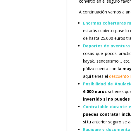
convirtió en el seguro favo
A continuación vamos a anal
Enormes coberturas m
estarás cubierto pase lo
de hasta 25.000 euros tr
Deportes de aventura 
cosas que pocos practi
kayak, senderismo… etc
póliza cuenta con
la ma
aquí tienes el
descuento 
Posibilidad de Anulaci
6.000 euros
si tienes qu
invertido si no puedes 
Contratable durante el
puedes contratar incl
si tu anterior seguro se a
Equipaje y documenta