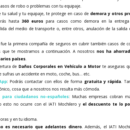
asos de robo o problemas con tu equipaje.
e tu salud y tu equipaje, te protege en caso de
demora y otros p
drás hasta
360 euros
para casos como demora en la entrega 
ida del medio de transporte o, entre otros, anulación de la salida 
I fue la primera compañía de seguros en cubrir también casos de c
s que te mostramos a continuación. A nosotros
nos ha ahorra
arios países
.
bertura de
Daños Corporales en Vehículo a Motor
te aseguras q
 sufras un accidente en moto, coche, bus… etc.
App
: Podrás contactar con ellos de forma
gratuita y rápida
. Ta
rónico, cosa que a nosotros nos resulta más cómoda.
s para ciudadanos no-españoles
: Muchas empresas cobran má
o esto no ocurre con el IATI Mochilero y
el descuento te lo p
horas y en tu idioma.
no es necesario que adelantes dinero
. Además, el IATI Mochi