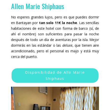
Allen Marie Shiphaus
No esperes grandes lujos, pero es que puedes dormir
en Bantayan por
tan solo 11€ la noche
. Las sencillas
habitaciones de este hotel con forma de barco (sí, de
ahí el nombre) son suficientes para pasar la noche
después de todo un día de aventuras por la isla. Mejor
dormirás en las estándar o las
deluxe
, que tienen aire
acondicionado, pero el personal es majo y está muy
cerca del puerto.
Disponibilidad de Alle Marie
Shiphaus