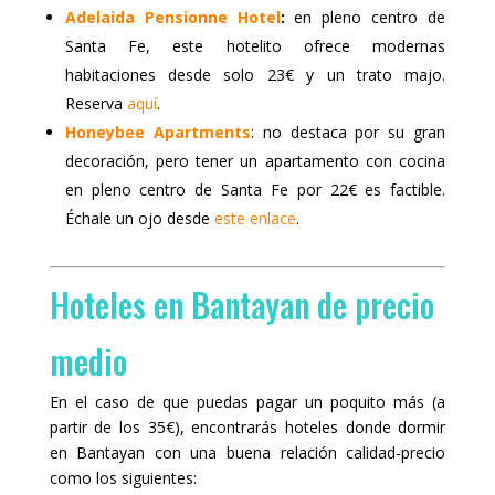
Adelaida Pensionne Hotel
:
en pleno centro de
Santa Fe, este hotelito ofrece modernas
habitaciones desde solo 23€ y un trato majo.
Reserva
aquí
.
Honeybee Apartments
: no destaca por su gran
decoración, pero tener un apartamento con cocina
en pleno centro de Santa Fe por 22€ es factible.
Échale un ojo desde
este enlace
.
Hoteles en Bantayan de precio
medio
En el caso de que puedas pagar un poquito más (a
partir de los 35€), encontrarás hoteles donde dormir
en Bantayan con una buena relación calidad-precio
como los siguientes: