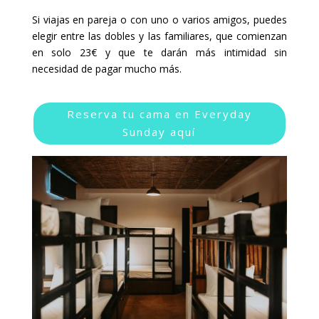
Si viajas en pareja o con uno o varios amigos, puedes
elegir entre las dobles y las familiares, que comienzan
en solo 23€ y que te darán más intimidad sin
necesidad de pagar mucho más.
Reserva tu cama en Everyday
Sunday aquí