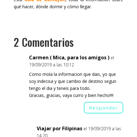
qué hacer, dónde dormir y cómo llegar.
2 Comentarios
Carmen ( Mica, para los amigos )
el
19/09/2019 a las 10:12
Como mola la informacion que dais, yo que
soy indecisa y que cambio de destino segun
tengo el dia y teneis para todo.
Gracias, gracias, vaya curro y bien hecho!!!!
Responder
Viajar por Filipinas
el 19/09/2019 a las
14:20