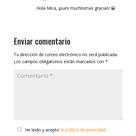
Hola Mica, ¡pues muchísimas gracias! 😀
Enviar comentario
Tu dirección de correo electrónico no será publicada.
Los campos obligatorios están marcados con
*
He leido y acepto
la política de privacidad