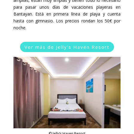
amplias, están muy limpias y tienen todo lo necesario
para pasar unos días de vacaciones playeras en
Bantayan. Está en primera línea de playa y cuenta
hasta con gimnasio. Los precios rondan los 50€ por
noche.
Ver más de Jelly’s Haven Resort
© Jelly’s Haven Resort