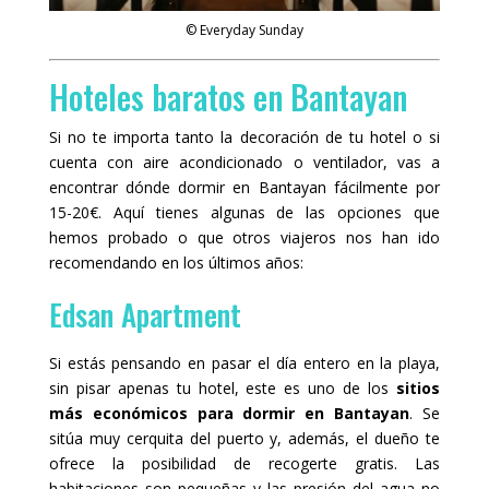
© Everyday Sunday
Hoteles baratos en Bantayan
Si no te importa tanto la decoración de tu hotel o si
cuenta con aire acondicionado o ventilador, vas a
encontrar dónde dormir en Bantayan fácilmente por
15-20€. Aquí tienes algunas de las opciones que
hemos probado o que otros viajeros nos han ido
recomendando en los últimos años:
Edsan Apartment
Si estás pensando en pasar el día entero en la playa,
sin pisar apenas tu hotel, este es uno de los
sitios
más económicos para dormir en Bantayan
. Se
sitúa muy cerquita del puerto y, además, el dueño te
ofrece la posibilidad de recogerte gratis. Las
habitaciones son pequeñas y las presión del agua no