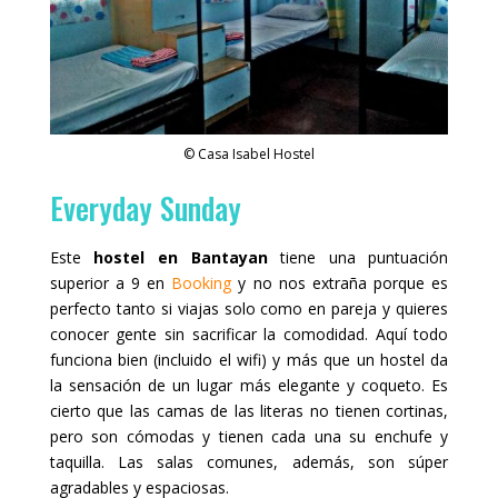
© Casa Isabel Hostel
Everyday Sunday
Este
hostel en Bantayan
tiene una puntuación
superior a 9 en
Booking
y no nos extraña porque es
perfecto tanto si viajas solo como en pareja y quieres
conocer gente sin sacrificar la comodidad. Aquí todo
funciona bien (incluido el wifi) y más que un hostel da
la sensación de un lugar más elegante y coqueto. Es
cierto que las camas de las literas no tienen cortinas,
pero son cómodas y tienen cada una su enchufe y
taquilla. Las salas comunes, además, son súper
agradables y espaciosas.