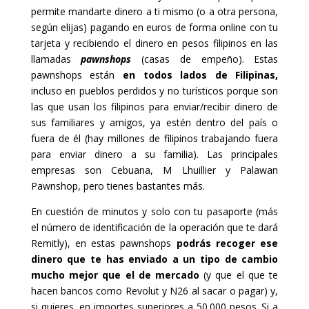
permite mandarte dinero a ti mismo (o a otra persona,
según elijas) pagando en euros de forma online con tu
tarjeta y recibiendo el dinero en pesos filipinos en las
llamadas
pawnshops
(casas de empeño). Estas
pawnshops están
en todos lados de Filipinas,
incluso en pueblos perdidos y no turísticos porque son
las que usan los filipinos para enviar/recibir dinero de
sus familiares y amigos, ya estén dentro del país o
fuera de él (hay millones de filipinos trabajando fuera
para enviar dinero a su familia). Las principales
empresas son Cebuana, M Lhuillier y Palawan
Pawnshop, pero tienes bastantes más.
En cuestión de minutos y solo con tu pasaporte (más
el número de identificación de la operación que te dará
Remitly), en estas pawnshops
podrás recoger ese
dinero que te has enviado a un tipo de cambio
mucho mejor que el de mercado
(y que el que te
hacen bancos como Revolut y N26 al sacar o pagar) y,
si quieres, en importes superiores a 50.000 pesos. Si a