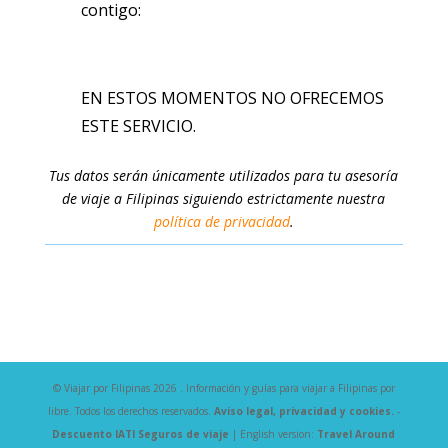
contigo:
EN ESTOS MOMENTOS NO OFRECEMOS
ESTE SERVICIO
.
Tus datos serán únicamente utilizados para tu asesoría
de viaje a Filipinas siguiendo estrictamente nuestra
política de privacidad
.
© Viajar por Filipinas 2026 . Información y guías para viajar a Filipinas por
libre. Todos los derechos reservados.
Aviso legal, privacidad y cookies.
-
Descuento IATI Seguros de viaje
| English version:
Travel Around